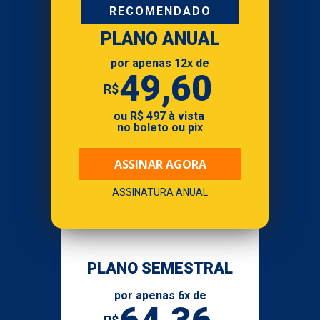
RECOMENDADO
PLANO ANUAL
por apenas 
12
x de
49,60
R$
ou 
R$ 497
 à vista 
no boleto ou pix
ASSINAR AGORA
ASSINATURA ANUAL
PLANO SEMESTRAL
por apenas 6
x de