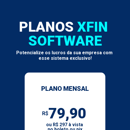
PLANOS 
XFIN 
SOFTWARE
Potencialize os lucros
 da sua empresa com 
esse sistema exclusivo!
PLANO MENSAL
79,90
R$
ou 
R$ 297
 à vista 
no boleto ou pix