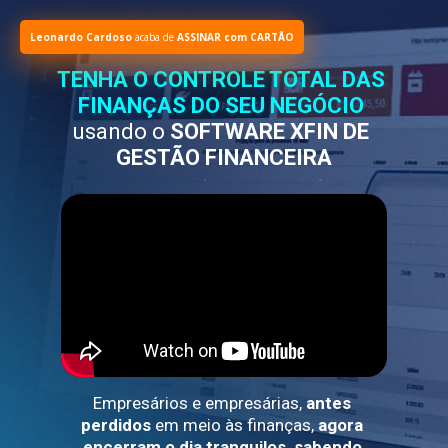
Leonardo Cardoso
acaba de
ASSINAR com CARTÃO
TENHA O CONTROLE TOTAL DAS 
FINANÇAS DO SEU NEGÓCIO
usando o 
SOFTWARE XFIN
 DE 
GESTÃO FINANCEIRA
Empresários e empresárias, 
antes 
perdidos
 em meio às finanças, 
agora 
encerram o dia tranquilos, sabendo 