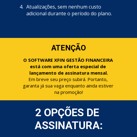
Atualizações, sem nenhum custo 
adicional durante o período do plano.
ATENÇÃO
O SOFTWARE XFIN GESTÃO FINANCEIRA 
está com uma oferta especial de 
lançamento de assinatura mensal.
Em breve seu preço subirá. Portanto, 
garanta já sua vaga enquanto ainda estiver 
na promoção!
2 OPÇÕES DE 
ASSINATURA: