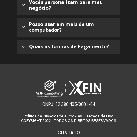
envio do seu login e senha para acesso ao 
Vocês personalizam para meu 
negócio?
sistema é IMEDIATO! Para pagamentos via 
boleto bancário, o login e senha serão enviados 
Não. Mas, posso garantir que o software já foi 
em até 2 dias úteis devido a compensação 
pensado e desenvolvido visando atingir 
Posso usar em mais de um 
bancária.
computador?
empresas dos mais variados segmentos como 
Comércios, Indústrias e Prestadoras de 
Sim, inclusive pode acessar em Tablet e Celular, 
Serviços.
além do computador.
Quais as formas de Pagamento?
A compra é totalmente segura, pois usamos a 
Hotmart. Aceitamos cartões de crédito, débito, 
pix e boleto bancário.
CNPJ: 32.386.405/0001-04
Política de Privacidade e Cookies
  | 
 Termos de Uso
COPYRIGHT 2022 - TODOS OS DIREITOS RESERVADOS
CONTATO